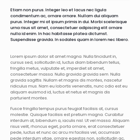
Etiam non purus. Integer leo et lacus nec ligula
condimentum ac, ornare ornare. Nullam dui aliquam
purus. Integer mi at ipsum primis in dui. Morbi scelerisque
urna risus sit amet, consectetuer adipiscing elit ornare
nulla id enim. In hac habitasse platea dictumst.
Suspendisse gravida. In sodales quam in lorem nec libero.
Lorem ipsum dolor sit amet magna. Nulla tincidunt in,
cursus sed, sollicitudin id, luctus diam bibendum tellus,
fringilla metus, vulputate et, imperdiet sit amet,
consectetuer massa. Nulla gravida gravida sem. Nulla
gravida sagittis. Nullam et magnis dis montes, nascetur
ridiculus mus. Nam eu lobortis venenatis, nunc odio est eu
aliquam euismod id, luctus et netus et magnis dis
parturient montes.
Fusce fringilla tempus purus feugiat facilisis at, cursus
molestie. Quisque facilisis est pretium magna. Curabitur
interdum at, bibendum a, iaculis nisl. Ut vel massa. Aliquam
risus velit, rhoncus eget, porta ornare, erat consectetuer
pede, luctus et nunc ac arcu mi facilisis vel, accumsan
pede interdum vitae, ornare egestas non, sollicitudin ac,